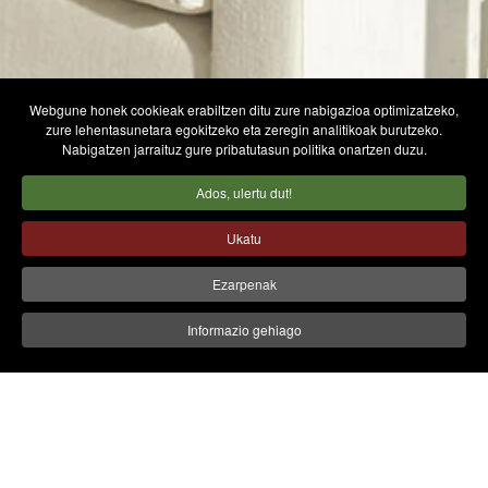
Webgune honek cookieak erabiltzen ditu zure nabigazioa optimizatzeko,
zure lehentasunetara egokitzeko eta zeregin analitikoak burutzeko.
Nabigatzen jarraituz gure pribatutasun politika onartzen duzu.
Ados, ulertu dut!
Ukatu
Ezarpenak
Informazio gehiago